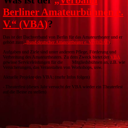
Was ist der
„Verband
Berliner Amateurbühnen e.
V.“ (VBA)
?
Das ist der Dachverband von Berlin für das Amateurtheater und er
gehört zum
„Bund deutscher Amateurtheater e. V.“(BDAT)
.
Aufgaben und Ziele sind unter anderem Pflege, Förderung und
Verbreitung des Amateurtheaters. Zu dem Zweck bietet der
VBA
gewisse Serviceleistungen für die Mitgliedsbühnen an, z.B. wie
Versicherungen, das Veranstalten von Workshops, usw.
Aktuelle Projekte
des VBA: (mehr Infos folgen)
- Theaterfest (dieses Jahr versucht der VBA wieder ein Theaterfest
auf die Beine zu stellen)