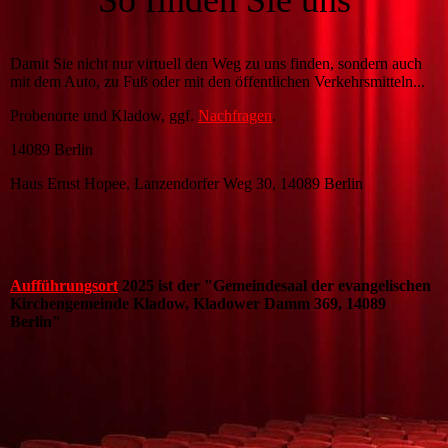
So finden Sie uns
Damit Sie nicht nur virtuell den Weg zu uns finden, sondern auch
mit dem Auto, zu Fuß oder mit den öffentlichen Verkehrsmitteln...
Probenorte und Kladow, ggf.
Nachfragen
.
14089 Berlin
Haus Ernst Hopee, Lanzendorfer Weg 30, 14089 Berlin
Aufführungsort
2025 ist der "Gemeindesaal der evangelischen
Kirchengemeinde Kladow, Kladower Damm 369, 14089
Berlin"