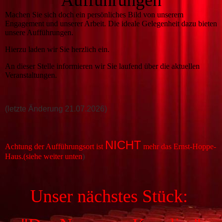
Aufführungen
Machen Sie sich doch ein persönliches Bild von unserem
Engagement und unserer Arbeit. Die ideale Gelegenheit dazu bieten
unsere Aufführungen.
Hierzu laden wir Sie herzlich ein.
An dieser Stelle informieren wir Sie laufend über die aktuellen
Veranstaltungen.
(letzte Änderung 21.07.2026)
NICHT
Achtung der Aufführungsort ist
mehr das Ernst-Hoppe-
Haus.(siehe weiter unten
)
Unser nächstes Stück: