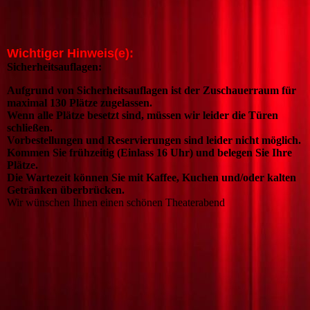
Wichtiger Hinweis(e):
Sicherheitsauflagen:
Aufgrund von Sicherheitsauflagen ist der Zuschauerraum für
maximal 130 Plätze zugelassen.
Wenn alle Plätze besetzt sind, müssen wir leider die Türen
schließen.
Vorbestellungen und Reservierungen sind leider nicht möglich.
Kommen Sie frühzeitig (Einlass 16 Uhr) und belegen Sie Ihre
Plätze.
Die Wartezeit können Sie mit Kaffee, Kuchen und/oder kalten
Getränken überbrücken.
Wir wünschen Ihnen einen schönen Theaterabend