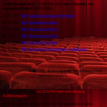
Aufführungen 2026 - 17:00 Uhr (Ort und Zeitpunkt wie
angegeben(Stand: 21.07.2026))
31.10.2026
Der Neurosen Kavalier. (Premiere)
01.11.2026
Der Neurosen Kavalier
07.11.2026
Der Neurosen Kavalier
08.11.2026
Der Neurosen Kavalier
14.11.2026
Der Neurosen Kavalier
15.11.2026
Der Neurosen Kavalier (letzte Aufführung)
Achtung: Änderungen der Vorstellungstermine
sind noch möglich.
Ort der Aufführungen
(ACHTUNG hier steht der neue
Aufführungsort)
:
Gemeindesaal der Evangelischen Kirchengemeinde Kladow,