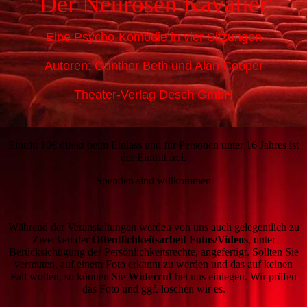
"Der Neurosen Kavalier"
Eine Psycho-Komödie in vier Sitzungen
Autoren: Gunther Beth und Alan Cooper
Theater-Verlag Desch GmbH
Eintritt 10€ direkt beim Einlass und für Personen unter 16 Jahres ist
der Eintritt frei.
Spenden sind willkommen
Während der Veranstaltungen werden von uns auch gelegentlich zu
Zwecken der
Öffentlichkeitsarbeit Fotos/Videos
, unter
Berücksichtigung der Persönlichkeitsrechte, angefertigt. Sollten Sie
vermuten, auf einem Foto erkannt zu werden und das auf keinen
Fall wollen, so können Sie
Widerruf
bei uns einlegen. Wir prüfen
das Foto und ggf. löschen wir es.